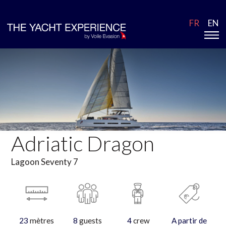
FR
EN
Adriatic Dragon
Lagoon Seventy 7
23
mètres
8
guests
4
crew
A partir de