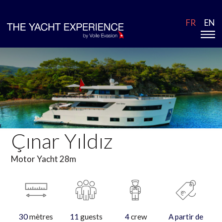
FR
EN
Çınar Yıldız
Motor Yacht 28m
30
mètres
11
guests
4
crew
A partir de