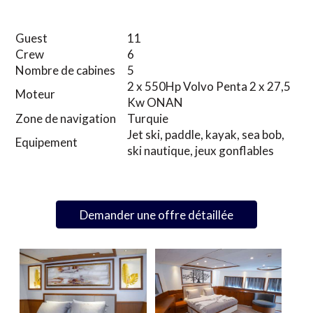
Guest
11
Crew
6
Nombre de cabines
5
2 x 550Hp Volvo Penta 2 x 27,5
Moteur
Kw ONAN
Zone de navigation
Turquie
Jet ski, paddle, kayak, sea bob,
Equipement
ski nautique, jeux gonflables
Demander une offre détaillée