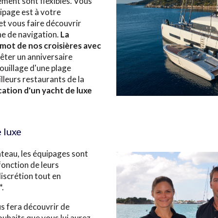
ent sont flexibles. Vous
uipage est à votre
et vous faire découvrir
ne de navigation.
La
-mot de nos croisières avec
fêter un anniversaire
mouillage d'une plage
lleurs restaurants de la
cation d'un yacht de luxe
 luxe
teau, les équipages sont
onction de leurs
iscrétion tout en
*.
s fera découvrir de
ouhaits que vous lui aurez