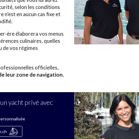
urité, selon les conditions
 n’est en aucun cas fixe et
difié.
nier-ère élaborera vos menus
érences culinaires, quelles
ou de vos régimes
ofessionnelles officielles,
de leur zone de navigation.
un yacht privé avec
personnalisée
e.ch