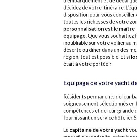
d'embarquement et de débarquem
décidez de votre itinéraire. L’éq
disposition pour vous conseiller 
toutes les richesses de votre zo
personnalisation est le maître
équipage
. Que vous souhaitiez 
inoubliable sur votre voilier au 
déserte ou dîner dans un des mei
région, tout est possible. Et si
lo
était à votre portée ?
Equipage de votre yacht de
Résidents permanents de leur ba
soigneusement sélectionnés en f
compétences et de leur grande d
fournissant un service hôtelier 5
Le
capitaine de votre yacht
vou
merveilleux endroits, selon les s