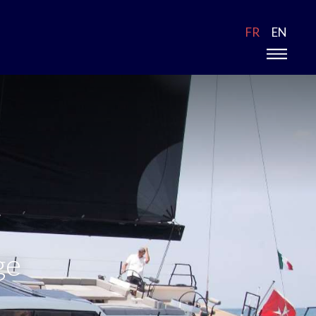
FR
EN
ge