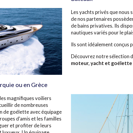
Les yachts privés que nous 
de nos partenaires possèden
de bains privatives. Ils di
nautiques variés pour le plai
Ils sont idéalement conçus 
Découvrez notre sélection 
moteur, yacht et goélette 
urquie ou en Grèce
des magnifiques voiliers
cueillir de nombreuses
on de goélette avec équipage
roupes d'amis et les familles
er et profiter de leurs
 luxueux. Un équipage