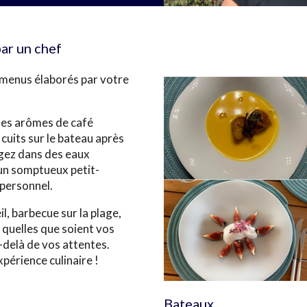
par un chef
s menus élaborés par votre
 des arômes de café
cuits sur le bateau après
ngez dans des eaux
 un somptueux petit-
 personnel.
l, barbecue sur la plage,
… quelles que soient vos
-delà de vos attentes.
périence culinaire !
Bateaux